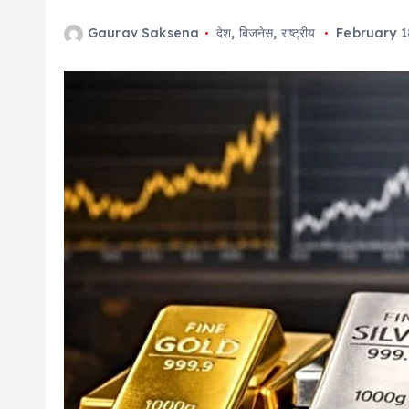
Gaurav Saksena
देश
,
बिजनेस
,
राष्ट्रीय
February 1