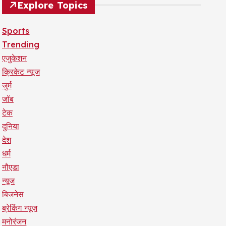
Explore Topics
Sports
Trending
एजुकेशन
क्रिकेट न्यूज
जुर्म
जॉब
टेक
दुनिया
देश
धर्म
नौएडा
न्यूज
बिजनेस
ब्रेकिंग न्यूज़
मनोरंजन