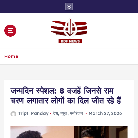
S
k
i
p
t
o
c
o
Home
n
t
e
n
t
जन्मदिन स्पेशल: 8 वजहें जिनसे राम
चरण लगातार लोगों का दिल जीत रहे हैं
Tripti Panday
देश
,
न्यूज
,
मनोरंजन
March 27, 2026