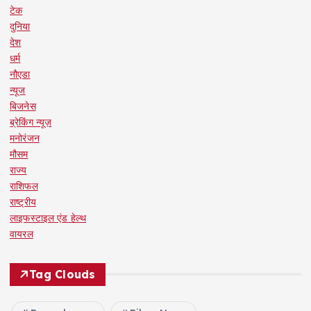
टेक
दुनिया
देश
धर्म
नौएडा
न्यूज
बिजनेस
ब्रेकिंग न्यूज़
मनोरंजन
मौसम
राज्य
राशिफल
राष्ट्रीय
लाइफस्टाइल एंड हेल्थ
वायरल
Tag Clouds