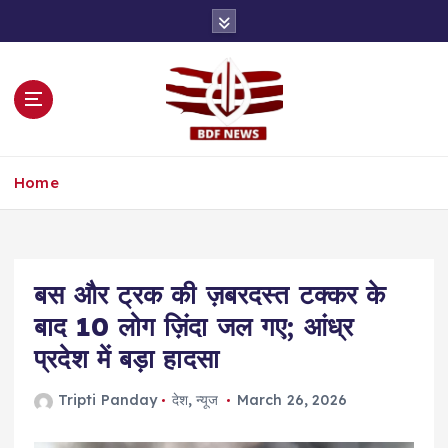
S
k
i
p
t
o
c
o
Home
n
t
e
n
t
बस और ट्रक की ज़बरदस्त टक्कर के
बाद 10 लोग ज़िंदा जल गए; आंध्र
प्रदेश में बड़ा हादसा
Tripti Panday
देश
,
न्यूज
March 26, 2026