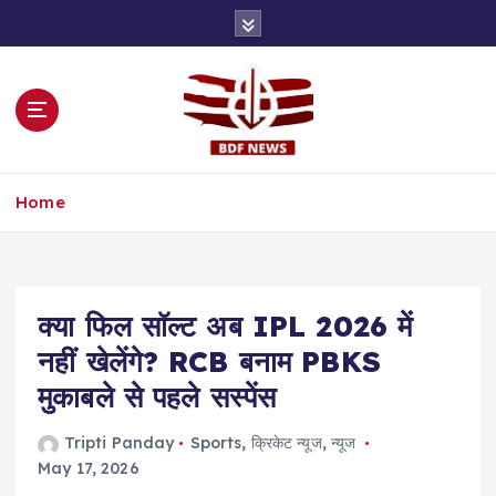
S
k
i
p
t
o
c
o
Home
n
t
e
n
t
क्या फिल सॉल्ट अब IPL 2026 में
नहीं खेलेंगे? RCB बनाम PBKS
मुकाबले से पहले सस्पेंस
Tripti Panday
Sports
,
क्रिकेट न्यूज
,
न्यूज
May 17, 2026