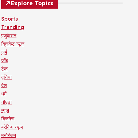
Explore Topics
Sports
Trending
एजुकेशन
क्रिकेट न्यूज
जुर्म
जॉब
टेक
दुनिया
देश
धर्म
नौएडा
न्यूज
बिजनेस
ब्रेकिंग न्यूज़
मनोरंजन