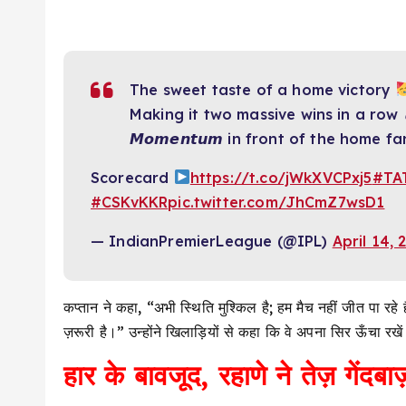
The sweet taste of a home victory
Making it two massive wins in a row 
𝙈𝙤𝙢𝙚𝙣𝙩𝙪𝙢 in front of the home f
Scorecard
https://t.co/jWkXVCPxj5
#TA
#CSKvKKR
pic.twitter.com/JhCmZ7wsD1
— IndianPremierLeague (@IPL)
April 14, 
कप्तान ने कहा, “अभी स्थिति मुश्किल है; हम मैच नहीं जीत पा रहे
ज़रूरी है।” उन्होंने खिलाड़ियों से कहा कि वे अपना सिर ऊँचा रखे
हार के बावजूद, रहाणे ने तेज़ गेंद