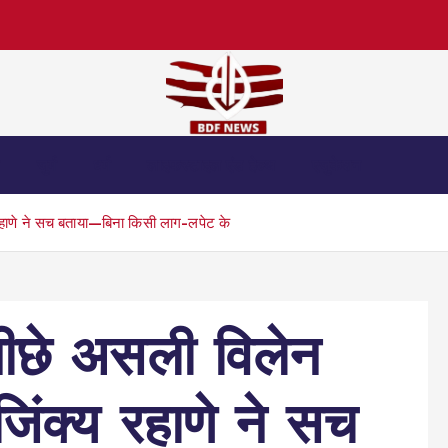
स
जुर्म
धर्म
लाइफस्टाइल एंड हेल्थ
एजुकेशन
हाणे ने सच बताया—बिना किसी लाग-लपेट के
ीछे असली विलेन
िंक्य रहाणे ने सच