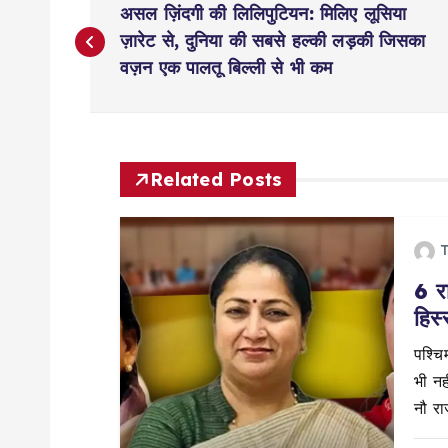
असल ज़िंदगी की लिलिपुटियन: मिलिए लूसिया
o
ज़ारेट से, दुनिया की सबसे हल्की लड़की जिसका
वज़न एक पालतू बिल्ली से भी कम
s
t
Related Posts
n
T
a
6 रा
हिस्
v
पश्चिम
i
भी नही
नौ राज
g