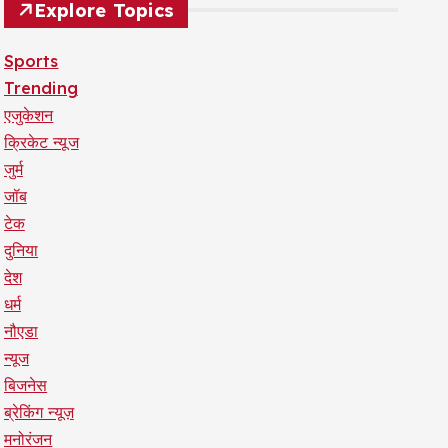
Explore Topics
Sports
Trending
एजुकेशन
क्रिकेट न्यूज
जुर्म
जॉब
टेक
दुनिया
देश
धर्म
नौएडा
न्यूज
बिजनेस
ब्रेकिंग न्यूज़
मनोरंजन