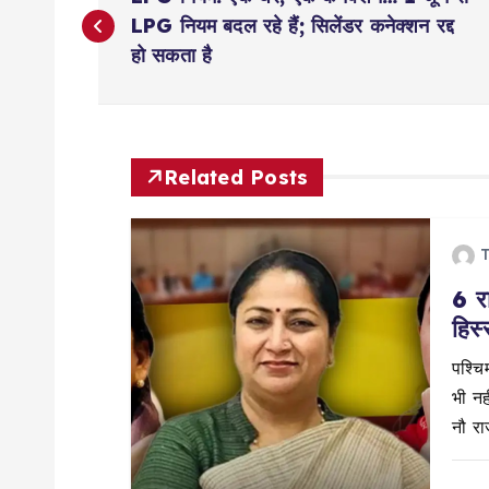
o
LPG नियम बदल रहे हैं; सिलेंडर कनेक्शन रद्द
हो सकता है
s
t
Related Posts
n
T
a
6 रा
हिस्
v
पश्चिम
i
भी नही
नौ राज
g