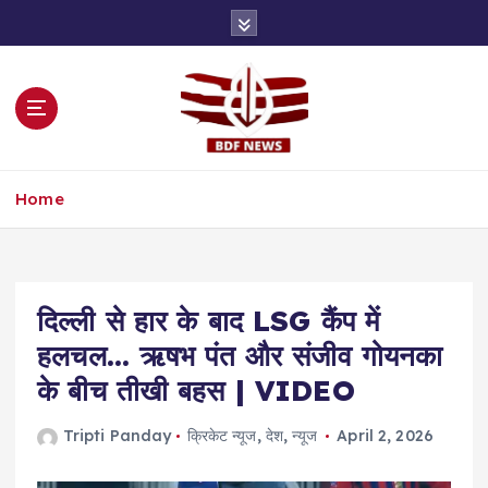
S
k
i
p
t
o
c
o
Home
n
t
e
n
t
दिल्ली से हार के बाद LSG कैंप में
हलचल… ऋषभ पंत और संजीव गोयनका
के बीच तीखी बहस | VIDEO
Tripti Panday
क्रिकेट न्यूज
,
देश
,
न्यूज
April 2, 2026