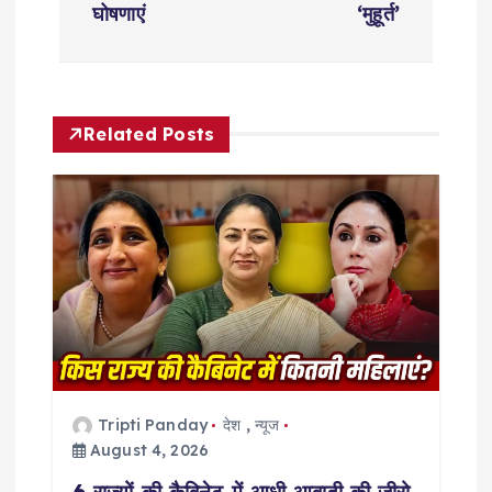
n
घोषणाएं
‘मुहूर्त’
a
v
Related Posts
i
g
a
t
i
Tripti Panday
देश
,
न्यूज
o
August 4, 2026
6 राज्यों की कैबिनेट में आधी आबादी की जीरो