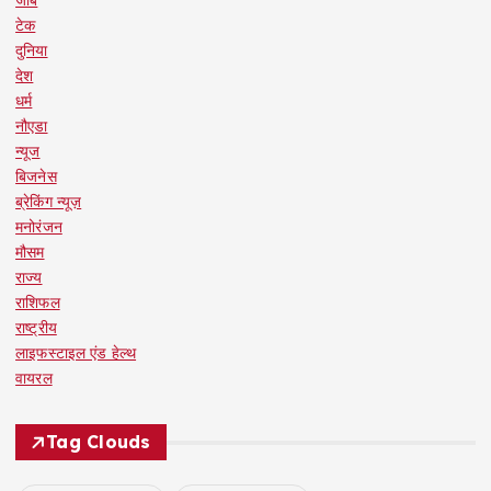
जॉब
टेक
दुनिया
देश
धर्म
नौएडा
न्यूज
बिजनेस
ब्रेकिंग न्यूज़
मनोरंजन
मौसम
राज्य
राशिफल
राष्ट्रीय
लाइफस्टाइल एंड हेल्थ
वायरल
Tag Clouds