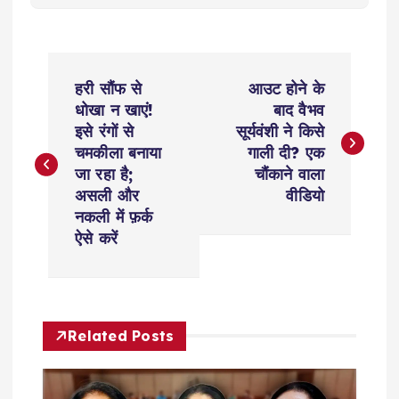
P
हरी सौंफ से
आउट होने के
o
धोखा न खाएं!
बाद वैभव
इसे रंगों से
सूर्यवंशी ने किसे
s
चमकीला बनाया
गाली दी? एक
जा रहा है;
चौंकाने वाला
t
असली और
वीडियो
नकली में फ़र्क
n
ऐसे करें
a
v
Related Posts
i