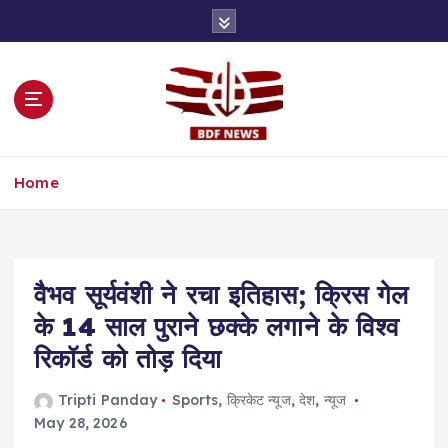
S
k
i
p
t
o
c
o
Home
n
t
e
n
t
वैभव सूर्यवंशी ने रचा इतिहास; क्रिस गेल
के 14 साल पुराने छक्के लगाने के विश्व
रिकॉर्ड को तोड़ दिया
Tripti Panday
Sports
,
क्रिकेट न्यूज
,
देश
,
न्यूज
May 28, 2026