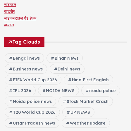
राशिफल
राष्ट्रीय
लाइफस्टाइल एंड हेल्थ
वायरल
Tag Clouds
Bengal news
Bihar News
Business news
Delhi news
FIFA World Cup 2026
Hind First English
IPL 2026
NOIDA NEWS
noida police
Noida police news
Stock Market Crash
T20 World Cup 2026
UP NEWS
Uttar Pradesh news
Weather update