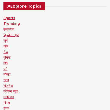
Explore Topics
Sports
Trending
एजुकेशन
क्रिकेट न्यूज
जुर्म
जॉब
टेक
दुनिया
देश
धर्म
नौएडा
न्यूज
बिजनेस
ब्रेकिंग न्यूज़
मनोरंजन
मौसम
राज्य