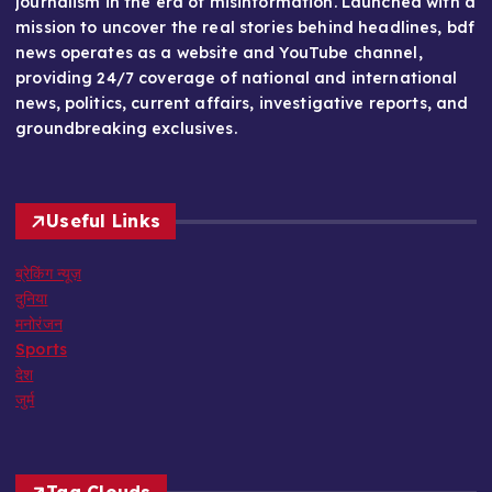
journalism in the era of misinformation. Launched with a
mission to uncover the real stories behind headlines, bdf
news operates as a website and YouTube channel,
providing 24/7 coverage of national and international
news, politics, current affairs, investigative reports, and
groundbreaking exclusives.
Useful Links
ब्रेकिंग न्यूज़
दुनिया
मनोरंजन
Sports
देश
जुर्म