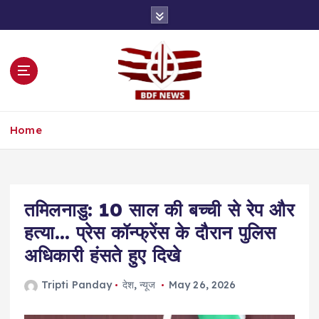
S
k
i
p
t
o
c
o
Home
n
t
e
n
t
तमिलनाडु: 10 साल की बच्ची से रेप और
हत्या… प्रेस कॉन्फ्रेंस के दौरान पुलिस
अधिकारी हंसते हुए दिखे
Tripti Panday
देश
,
न्यूज
May 26, 2026