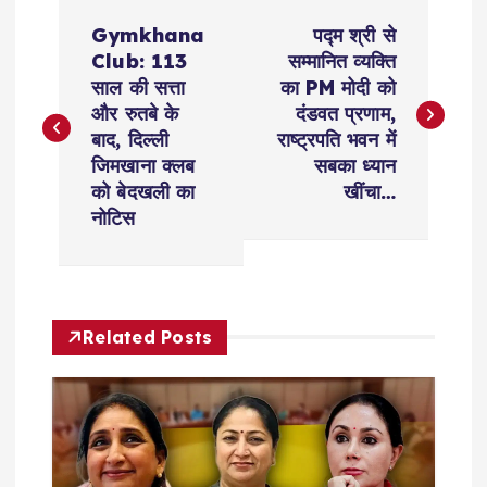
P
Gymkhana
पद्म श्री से
o
Club: 113
सम्मानित व्यक्ति
साल की सत्ता
का PM मोदी को
s
और रुतबे के
दंडवत प्रणाम,
बाद, दिल्ली
राष्ट्रपति भवन में
t
जिमखाना क्लब
सबका ध्यान
को बेदखली का
खींचा…
n
नोटिस
a
v
Related Posts
i
g