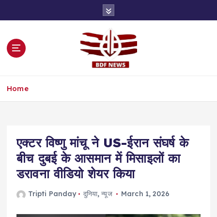
S
k
i
p
t
o
c
o
Home
n
t
e
n
t
एक्टर विष्णु मांचू ने US-ईरान संघर्ष के
बीच दुबई के आसमान में मिसाइलों का
डरावना वीडियो शेयर किया
Tripti Panday
दुनिया
,
न्यूज
March 1, 2026