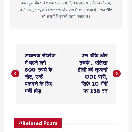
कई न्यूज पेपर जैसे अमर उजाला, दैनिक जागरण,लोकल वोकल,
जैसी प्रमुख न्यूज वेबसाइट्स और ऐप्स में काम किया है। राजनीति
की खबरों में इनकी खास पकड़ है।
P
अचानक सीवरेज
29 चौके और
o
में बहने लगे
छक्के… एलिसा
500 रुपये के
हीली की तूफानी
s
नोट, उन्हें
ODI पारी,
पकड़ने के लिए
सिर्फ़ 10 गेंदों
t
मची होड़
पर 158 रन
n
a
Related Posts