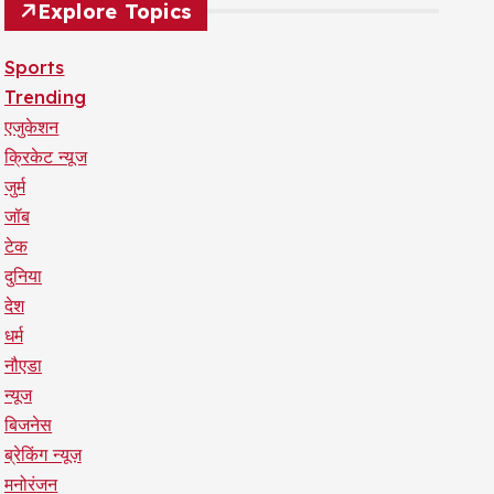
Explore Topics
Sports
Trending
एजुकेशन
क्रिकेट न्यूज
जुर्म
जॉब
टेक
दुनिया
देश
धर्म
नौएडा
न्यूज
बिजनेस
ब्रेकिंग न्यूज़
मनोरंजन