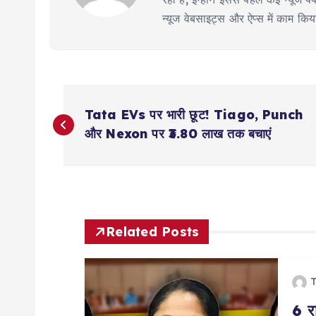
न्यूज वेबसाइट्स और ऐप्स में काम कि
P
Tata EVs पर भारी छूट! Tiago, Punch
o
और Nexon पर ₹3.80 लाख तक बचाएं
s
t
Related Posts
n
T
a
6 रा