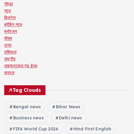
नौएडा
न्यूज
बिजनेस
ब्रेकिंग न्यूज़
मनोरंजन
मौसम
राज्य
राशिफल
राष्ट्रीय
लाइफस्टाइल एंड हेल्थ
वायरल
Tag Clouds
Bengal news
Bihar News
Business news
Delhi news
FIFA World Cup 2026
Hind First English