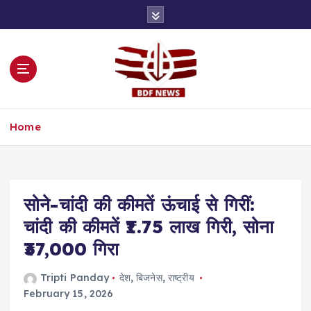
S
k
i
p
t
o
c
o
Home
n
t
e
n
t
सोने-चांदी की कीमतें ऊंचाई से गिरीं:
चांदी की कीमतें ₹1.75 लाख गिरी, सोना
₹37,000 गिरा
Tripti Panday
देश
,
बिजनेस
,
राष्ट्रीय
February 15, 2026