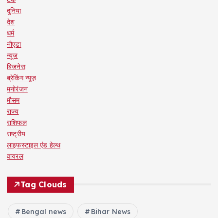
दुनिया
देश
धर्म
नौएडा
न्यूज
बिजनेस
ब्रेकिंग न्यूज़
मनोरंजन
मौसम
राज्य
राशिफल
राष्ट्रीय
लाइफस्टाइल एंड हेल्थ
वायरल
Tag Clouds
Bengal news
Bihar News