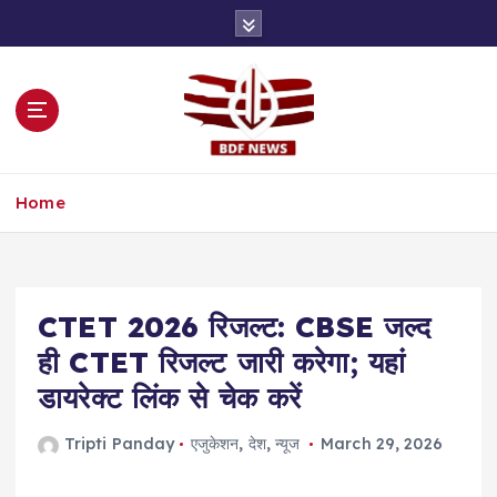
S
k
i
p
t
o
c
o
Home
n
t
e
n
t
CTET 2026 रिजल्ट: CBSE जल्द
ही CTET रिजल्ट जारी करेगा; यहां
डायरेक्ट लिंक से चेक करें
Tripti Panday
एजुकेशन
,
देश
,
न्यूज
March 29, 2026