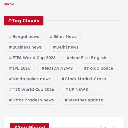
वायरल
Tag Clouds
Bengal news
Bihar News
Business news
Delhi news
FIFA World Cup 2026
Hind First English
IPL 2026
NOIDA NEWS
noida police
Noida police news
Stock Market Crash
T20 World Cup 2026
UP NEWS
Uttar Pradesh news
Weather update
You Missed