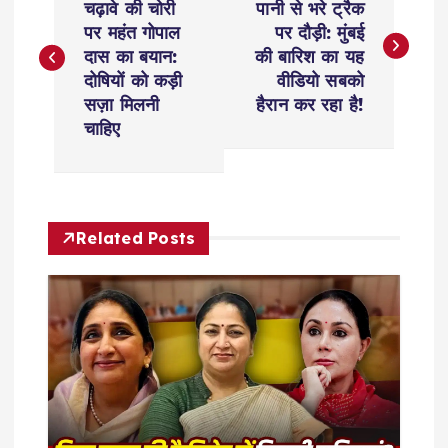
o
चढ़ावे की चोरी
पानी से भरे ट्रैक
पर महंत गोपाल
पर दौड़ी: मुंबई
s
दास का बयान:
की बारिश का यह
दोषियों को कड़ी
वीडियो सबको
t
सज़ा मिलनी
हैरान कर रहा है!
चाहिए
n
a
Related Posts
v
i
g
a