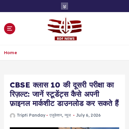
S
k
i
p
t
o
c
o
Home
n
t
e
n
t
CBSE क्लास 10 की दूसरी परीक्षा का
रिज़ल्ट: जानें स्टूडेंट्स कैसे अपनी
फ़ाइनल मार्कशीट डाउनलोड कर सकते हैं
Tripti Panday
एजुकेशन
,
न्यूज
July 6, 2026