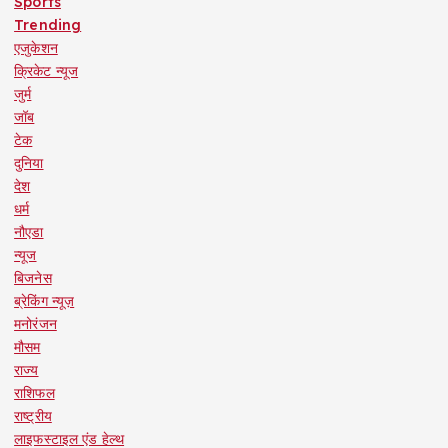
Sports
Trending
एजुकेशन
क्रिकेट न्यूज
जुर्म
जॉब
टेक
दुनिया
देश
धर्म
नौएडा
न्यूज
बिजनेस
ब्रेकिंग न्यूज़
मनोरंजन
मौसम
राज्य
राशिफल
राष्ट्रीय
लाइफस्टाइल एंड हेल्थ