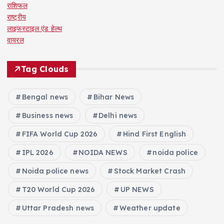
राशिफल
राष्ट्रीय
लाइफस्टाइल एंड हेल्थ
वायरल
Tag Clouds
Bengal news
Bihar News
Business news
Delhi news
FIFA World Cup 2026
Hind First English
IPL 2026
NOIDA NEWS
noida police
Noida police news
Stock Market Crash
T20 World Cup 2026
UP NEWS
Uttar Pradesh news
Weather update