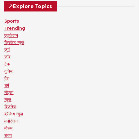
Explore Topics
Sports
Trending
एजुकेशन
क्रिकेट न्यूज
जुर्म
जॉब
टेक
दुनिया
देश
धर्म
नौएडा
न्यूज
बिजनेस
ब्रेकिंग न्यूज़
मनोरंजन
मौसम
राज्य