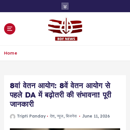
S
k
i
p
t
o
c
o
Home
n
t
e
n
t
8वां वेतन आयोग: 8वें वेतन आयोग से
पहले DA में बढ़ोतरी की संभावना! पूरी
जानकारी
Tripti Panday
देश
,
न्यूज
,
बिजनेस
June 11, 2026