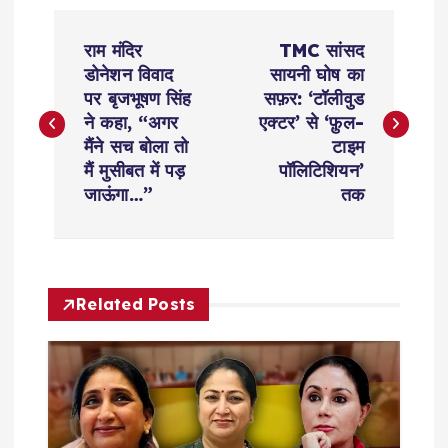
P
राम मंदिर
TMC सांसद
o
डोनेशन विवाद
सायनी घोष का
पर बृजभूषण सिंह
सफ़र: ‘टॉलीवुड
s
ने कहा, “अगर
एक्टर’ से ‘फ़ुल-
मैंने सच बोला तो
टाइम
t
मैं मुसीबत में पड़
पॉलिटिशियन’
जाऊंगा…”
तक
n
a
Related Posts
v
i
g