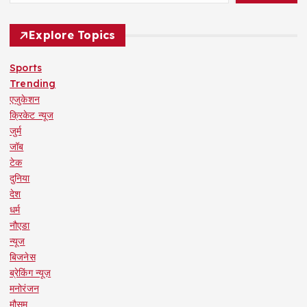
Explore Topics
Sports
Trending
एजुकेशन
क्रिकेट न्यूज
जुर्म
जॉब
टेक
दुनिया
देश
धर्म
नौएडा
न्यूज
बिजनेस
ब्रेकिंग न्यूज़
मनोरंजन
मौसम