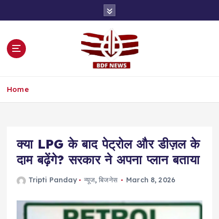
S
k
i
p
t
o
c
o
Home
n
t
e
n
t
क्या LPG के बाद पेट्रोल और डीज़ल के
दाम बढ़ेंगे? सरकार ने अपना प्लान बताया
Tripti Panday
न्यूज
,
बिजनेस
March 8, 2026