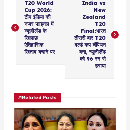
T20 World
India vs
o
Cup 2026:
New
टीम इंडिया की
Zealand
s
नज़र फाइनल में
T20
न्यूज़ीलैंड के
Final:भारत
t
खिलाफ़
तीसरी बार T20
ऐतिहासिक
वर्ल्ड कप चैंपियन
n
खिताब बचाने पर
बना, न्यूजीलैंड
को 96 रन से
a
हराया
v
i
Related Posts
g
a