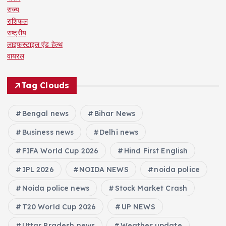
राज्य
राशिफल
राष्ट्रीय
लाइफस्टाइल एंड हेल्थ
वायरल
Tag Clouds
Bengal news
Bihar News
Business news
Delhi news
FIFA World Cup 2026
Hind First English
IPL 2026
NOIDA NEWS
noida police
Noida police news
Stock Market Crash
T20 World Cup 2026
UP NEWS
Uttar Pradesh news
Weather update