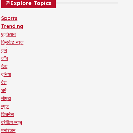
Explore Topics
Sports
Trending
एजुकेशन
क्रिकेट न्यूज
जुर्म
जॉब
टेक
दुनिया
देश
धर्म
नौएडा
न्यूज
बिजनेस
ब्रेकिंग न्यूज़
मनोरंजन