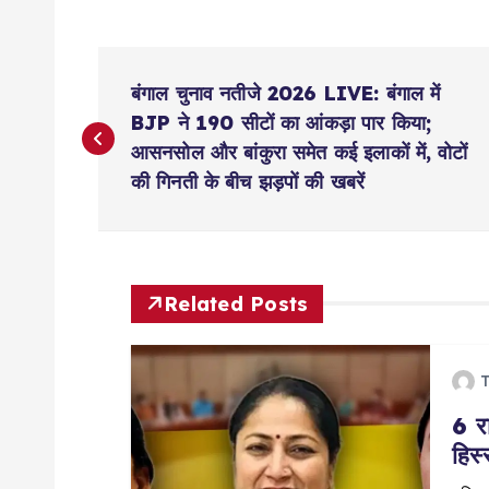
P
बंगाल चुनाव नतीजे 2026 LIVE: बंगाल में
o
BJP ने 190 सीटों का आंकड़ा पार किया;
आसनसोल और बांकुरा समेत कई इलाकों में, वोटों
s
की गिनती के बीच झड़पों की खबरें
t
n
Related Posts
a
T
6 रा
v
हिस्