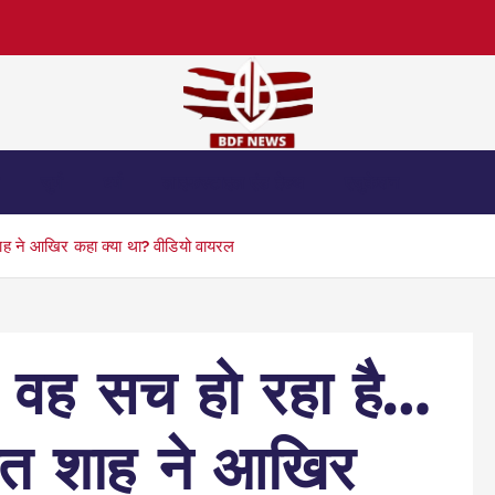
स
जुर्म
धर्म
लाइफस्टाइल एंड हेल्थ
एजुकेशन
शाह ने आखिर कहा क्या था? वीडियो वायरल
ा, वह सच हो रहा है…
ित शाह ने आखिर