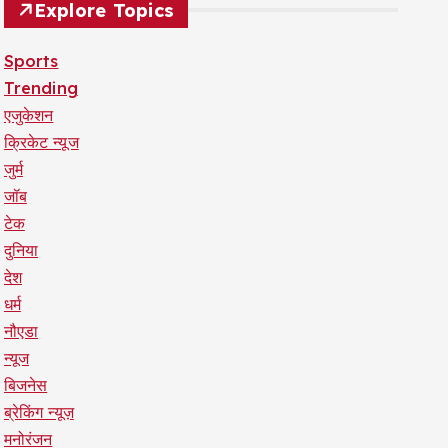
Explore Topics
Sports
Trending
एजुकेशन
क्रिकेट न्यूज
जुर्म
जॉब
टेक
दुनिया
देश
धर्म
नौएडा
न्यूज
बिजनेस
ब्रेकिंग न्यूज़
मनोरंजन