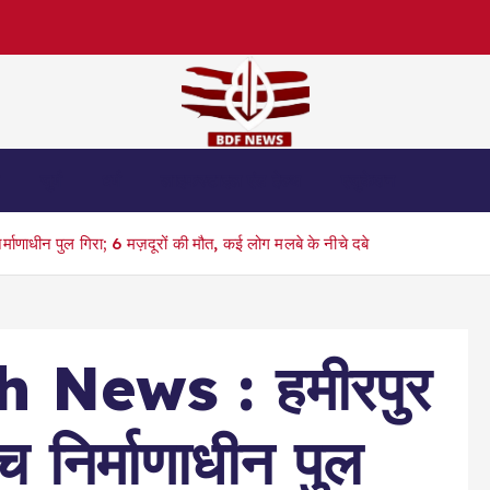
स
जुर्म
धर्म
लाइफस्टाइल एंड हेल्थ
एजुकेशन
ाणाधीन पुल गिरा; 6 मज़दूरों की मौत, कई लोग मलबे के नीचे दबे
 News : हमीरपुर
ीच निर्माणाधीन पुल